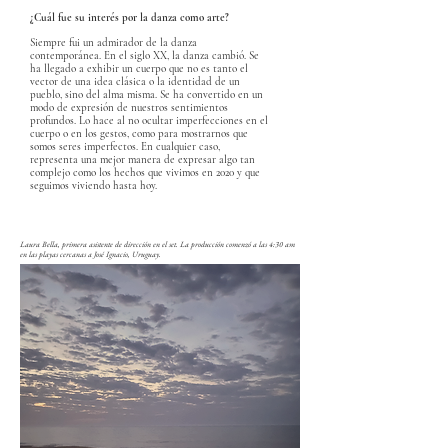
¿Cuál fue su interés por la danza como arte?
Siempre fui un admirador de la danza
contemporánea. En el siglo XX, la danza cambió. Se
ha llegado a exhibir un cuerpo que no es tanto el
vector de una idea clásica o la identidad de un
pueblo, sino del alma misma. Se ha convertido en un
modo de expresión de nuestros sentimientos
profundos. Lo hace al no ocultar imperfecciones en el
cuerpo o en los gestos, como para mostrarnos que
somos seres imperfectos. En cualquier caso,
representa una mejor manera de expresar algo tan
complejo como los hechos que vivimos en 2020 y que
seguimos viviendo hasta hoy.
Laura Bella, primera asistente de dirección en el set. La producción comenzó a las 4:30 am
en las playas cercanas a José Ignacio, Uruguay.