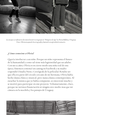
Los ensayos se realizaron durante el encierro uruguayo en "Octógono de Agó" en Punta Ballena, Uruguay.
Fotos: Olivia ensayando la coreografía y haciendo una prueba de vestuario.
¿Cómo conociste a Olivia?
Quería involucrar a un niño. Porque un niño representa el futuro
de la humanidad y como tal tiene más legitimidad que un adulto.
Con sus 12 años, Olivia es en cierto modo una niña real de esta
época. Entonces comencé un casting en Facebook y su madre
respondió (Analía Nieto, Coreógrafa de la película). Resulto ser
que ella era parte del círculo cercano de mi hermana. Olivia había
hecho danza clásica y musical, pero nunca danza contemporánea. Al
escuchar la música que yo había compuesto, se emocionó mucho y
se motivó para participar en este proyecto. Voluntariamente, claro,
porque no tuvimos financiación ni ningún otro medio mas que mi
cámara en la mochila y los paisajes de Uruguay.