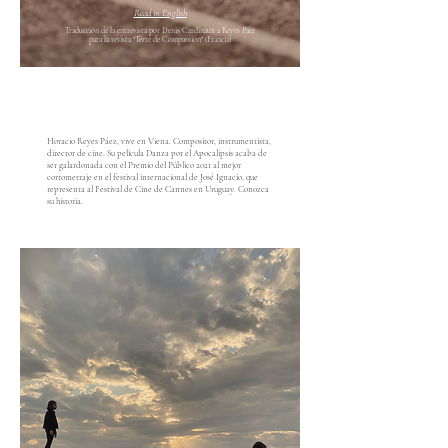
Read in English
Traducción de la entrevista por Denis Cardinaux a Reyes Páez
para la revista "Terre de Compassion" (Francia)
Horacio Reyes Páez, vive en Viena. Compositor, instrumentista,
director de cine. Su película Danza por el Apocalipsis acaba de
ser galardonada con el Premio del Público 2021 al mejor
cortometraje en el festival internacional de José Ignacio, que
representa al Festival de Cine de Cannes en Uruguay.
Conozca
su historia.