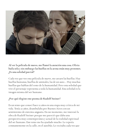
"Es el fin del mundo""
Al ver la película de nuevo, me llamó la atención una cosa. Olivia
baila sola y sin embargo las huellas en la arena están muy presentes.
¿Es una soledad parcial?
Cada vez que veo esta película de nuevo, me atraen las huellas. Hay
huellas humanas, huellas de animales, las de un auto… Hay muchas
huellas que hablan del resto de la humanidad. Pero esta soledad que
vive el personaje representa a toda la humanidad. Esta soledad es la
imagen misma del ser humano.
¿Por qué elegiste este poema de Rudolf Steiner?
Es un texto que conocí hace 12 años en una etapa muy crítica de mi
vida. Tenía 21 años, deambulaba por Buenos Aires con un
sentimiento de extrema angustia. En ese momento, me interesó la
obra de Rudolf Steiner porque me pareció que daba una
perspectiva muy contemporánea y actual de la realidad espiritual
del ser humano. Este texto me ha ayudado mucho. Lo repetía
constantemente en la calle, en el autobús. Lo recitaba cada vez que