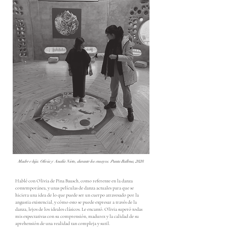
Madre e hija. Olivia y Analía Nieto, durante los ensayos. Punta Ballena, 2020.
Hablé con Olivia de Pina Bausch, como referente en la danza
contemporánea, y unas películas de danza actuales para que se
hiciera una idea de lo que puede ser un cuerpo atravesado por la
angustia existencial, y cómo esto se puede expresar a través de la
danza, lejos de los ideales clásicos. Le encantó. Olivia superó todas
mis expectativas con su comprensión, madurez y la calidad de su
aprehensión de una realidad tan compleja y sutil.