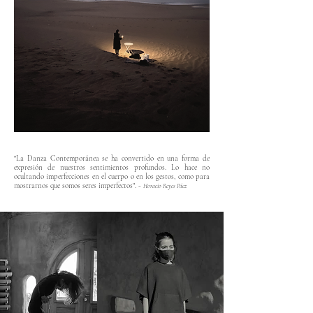
"La Danza Contemporánea se ha convertido en una forma de
expresión de nuestros sentimientos profundos. Lo hace no
ocultando imperfecciones en el cuerpo o en los gestos, como para
mostrarnos que somos seres imperfectos". -
Horacio Reyes Páez