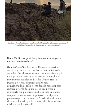
Reyes Páez rodando las últimas escenas de la película.
Olivia Lasalvia (12) se encuentra en las rocas de
Punta Ballena, Uruguay. Detrás, Cristina Alcorta, 2ª asistente de dirección.
Denis Cardinaux: ¿qué fue primero en tu proyecto,
música, imagen o danza?
Horacio Reyes Páez:
Estaba en Uruguay, en estricto
encierro, y tenía, como muchos, un sentimiento de
ansiedad. Era el momento en el que no sabíamos qué
iba a pasar con este virus. Al mismo tiempo, hubo
movimientos sociales en Estados Unidos tras la
muerte de Floyd. El mundo estaba muy
convulsionado. Sentí la necesidad de canalizar esta
energía a través de la música, ya que no podía
expresarla con palabras. Un día, en solo una hora,
compuse la música con mi guitarra. Fue algo muy
poderoso que vino de una vez. Y todo vino al mismo
tiempo, la idea de que haría una película sobre esta
música y que habría baile.